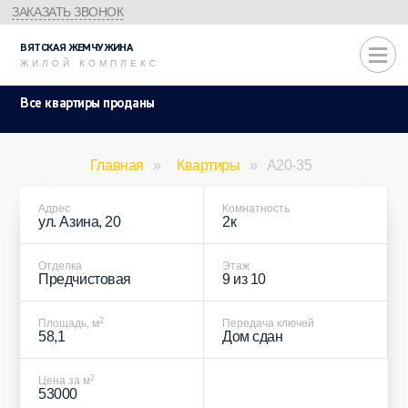
ЗАКАЗАТЬ ЗВОНОК
ВЯТСКАЯ
ЖЕМЧУЖИНА
ЖИЛОЙ КОМПЛЕКС
Все квартиры проданы
Главная
»
Квартиры
»
A20-35
Адрес
Комнатность
ул. Азина, 20
2к
Отделка
Этаж
Предчистовая
9 из 10
2
Площадь, м
Передача ключей
58,1
Дом сдан
2
Цена за м
53000