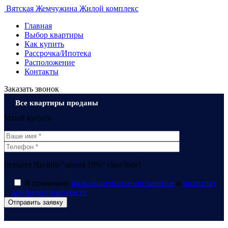
Вятская
Жемчужина
Жилой комплекс
Главная
Выбор квартиры
Как купить
Рассрочка/Ипотека
Расположение
Контакты
Заказать звонок
Все квартиры проданы
Успей купить
[textarea flat-info "акция 10%" class:hide]
Я принимаю
пользовательское соглашение
и
политику
конфиденциальности