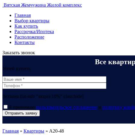
Вятская
Жемчужина
Жилой комплекс
Главная
Выбор квартиры
Как купить
Рассрочка/Ипотека
Расположение
Контакты
Заказать звонок
Все кварти
Успей купить
[textarea flat-info "акция 10%" class:hide]
Я принимаю
пользовательское соглашение
и
политику конф
Главная
»
Квартиры
»
A20-48